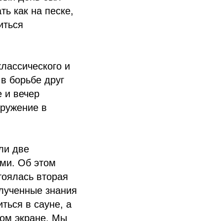
ть как на песке,
иться
лассического и
в борьбе друг
 и вечер
гружение в
ли две
ами. Об этом
тоялась вторая
олученные знания
ться в сауне, а
ом экране. Мы