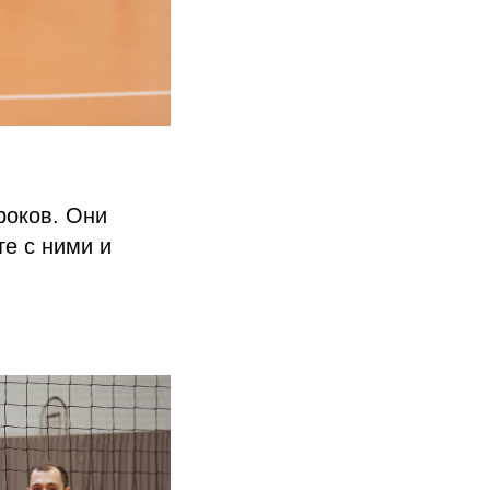
роков. Они
те с ними и