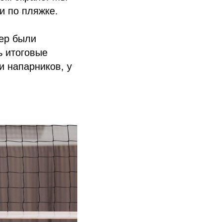
и по пляжке.
ер были
ь итоговые
и напарников, у