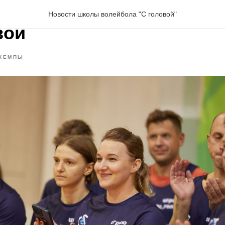
3-го кемпа школы волейб
Новости школы волейбола "С головой"
вой
КЕМПЫ