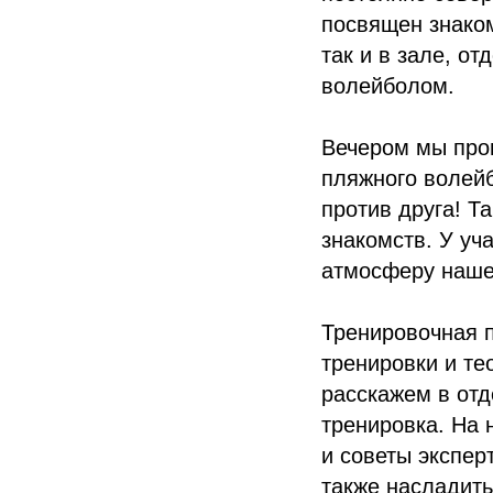
посвящен знаком
так и в зале, о
волейболом.
Вечером мы про
пляжного волейб
против друга! Т
знакомств. У уч
атмосферу наше
Тренировочная п
тренировки и те
расскажем в отд
тренировка. На 
и советы экспер
также насладит