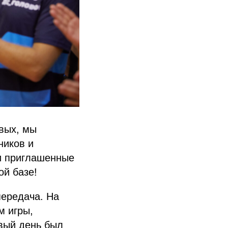
вых, мы
ников и
 и приглашенные
ой базе!
передача. На
м игры,
вый день был