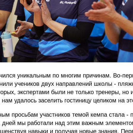
чился уникальным по многим причинам. Во-пер
нили учеников двух направлений школы - пляж
торых, экспертами были не только тренеры, но
, нам удалось заселить гостиницу целиком на эт
ым просьбам участников темой кемпа стала - 
х дней мы работали над этим важным элементо
шенствуя навыки и получая новые знания. Пер