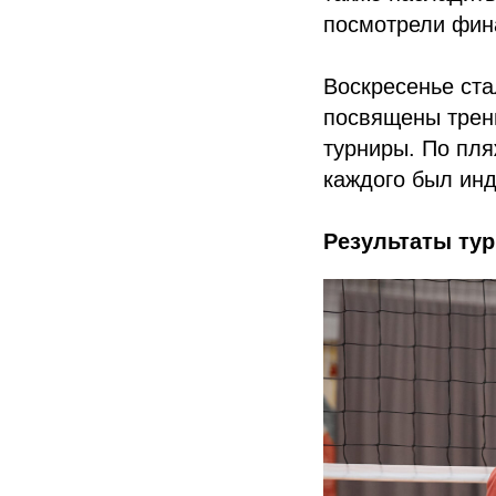
посмотрели фина
Воскресенье ст
посвящены трени
турниры. По пля
каждого был инд
Результаты тур