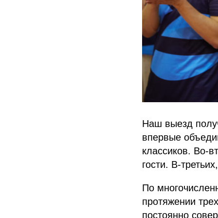
Наш выезд полу
впервые объеди
классиков. Во-в
гости. В-третьих
По многочисленн
протяжении тре
постоянно совер